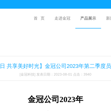
首 页
走进金冠
产品展示
新
日 共享美好时光】金冠公司2023年第二季度
[金冠科技] 发表日期：2023-08-01 点击：3940
金冠公司2023年