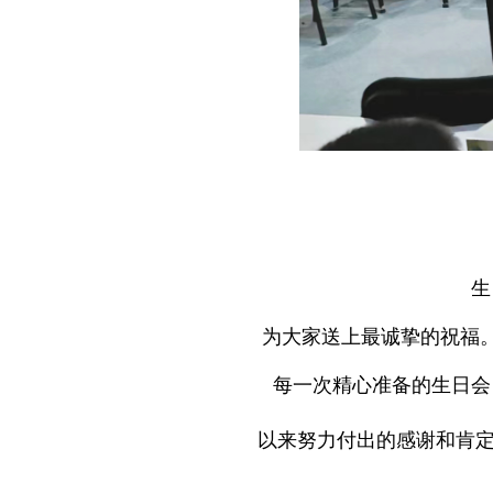
生
为大家送上最诚挚的祝福
每一次精心准备的生日会，都
以来努力
付出的感谢和肯