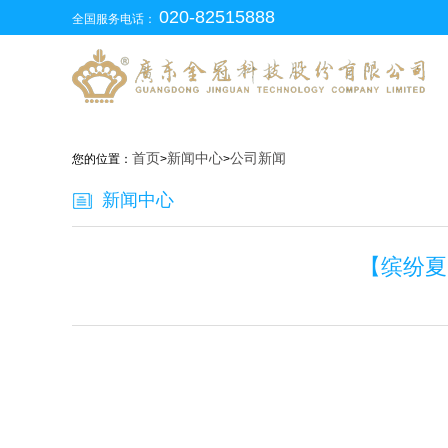
020-82515888
全国服务电话：
首页
新闻中心
公司新闻
您的位置：
>
>
新闻中心
【缤纷夏