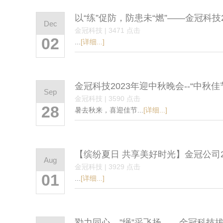
以“练”促防，防患未“燃”——金冠科技
Dec
金冠科技 | 3471 点击
02
...
[详细...]
金冠科技2023年迎中秋晚会--“中秋
Sep
金冠科技 | 3590 点击
28
暑去秋来，喜迎佳节...
[详细...]
【缤纷夏日 共享美好时光】金冠公司2
Aug
金冠科技 | 3929 点击
01
...
[详细...]
勠力同心、”绳”采飞扬——金冠科技